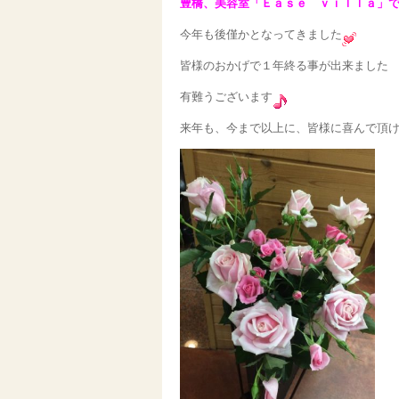
豊橋、美容室「Ｅａｓｅ ｖｉｌｌａ」
今年も後僅かとなってきました
皆様のおかげで１年終る事が出来ました
有難うございます
来年も、今まで以上に、皆様に喜んで頂