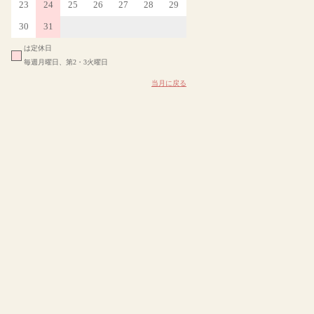
23
24
25
26
27
28
29
30
31
は定休日
毎週月曜日、第2・3火曜日
当月に戻る