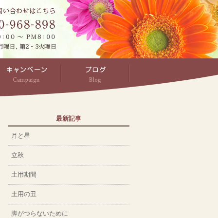
最新記事
月と星
立秋
土用期間
土用の丑
脚がつらないために