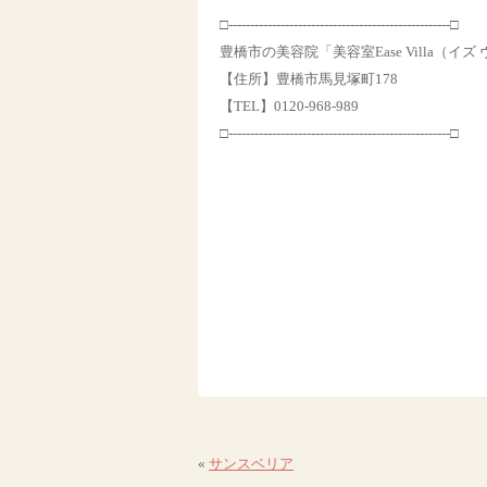
□---------------------------------------------------□
豊橋市の美容院「美容室Ease Villa（イズ
【住所】豊橋市馬見塚町178
【TEL】0120-968-989
□---------------------------------------------------□
«
サンスベリア