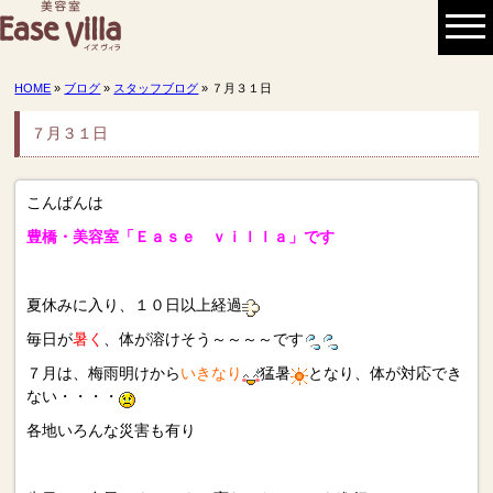
HOME
»
ブログ
»
スタッフブログ
» ７月３１日
７月３１日
こんばんは
豊橋・美容室「Ｅａｓｅ ｖｉｌｌａ」です
夏休みに入り、１０日以上経過
毎日が
暑く
、体が溶けそう～～～～です
７月は、梅雨明けから
いきなり
猛暑
となり、体が対応でき
ない・・・・
各地いろんな災害も有り