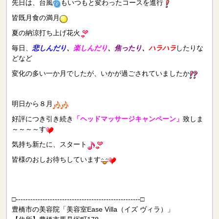
先日は、台風
もいつもと変わったコースを進行
皆既月食の満月
夏の納涼打ち上げ花火
毎日、
悲しんだり
、
楽しんだり
、
焦ったり
、
ハラハラ
したりな
どなど
変化の多い一か月でしたが、いかが過ごされていましたか
明日から８月
好評につき引き続き
「ヘッドマッサージキャンペーン」
致しま
～～～～す
気持ち新たに、スタート
皆様のおしお待ちしています
□---------------------------------------------------□
豊橋市の美容院「美容室Ease Villa（イズ ヴィラ）」