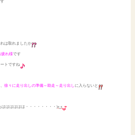
です
疲れは取れましたか
お疲れ様
です
タートですね
し、
徐々に走り出しの準備～助走～走り出し
に入らないと
あはははははは・・・・・・・・)