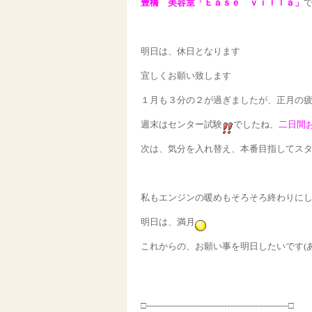
豊橋 美容室「Ｅａｓｅ ｖｉｌｌａ」
明日は、休日となります
宜しくお願い致します
１月も３分の２が過ぎましたが、正月の
週末はセンター試験
でしたね、
二日間
次は、気分を入れ替え、本番目指してス
私もエンジンの暖めもそろそろ終わりに
明日は、満月
これからの、お願い事を明日したいです(
□---------------------------------------------------□