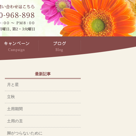
最新記事
月と星
立秋
土用期間
土用の丑
脚がつらないために