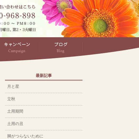
最新記事
月と星
立秋
土用期間
土用の丑
脚がつらないために