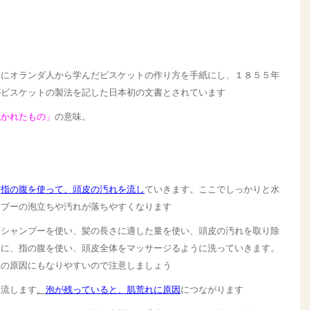
中にオランダ人から学んだビスケットの作り方を手紙にし、１８５５年
がビスケットの製法を記した日本初の文書とされています
焼かれたもの」
の意味。
。
指の腹を使って、頭皮の汚れを流し
ていきます。ここでしっかりと水
ンプーの泡立ちや汚れが落ちやすくなります
たシャンプーを使い、髪の長さに適した量を使い、頭皮の汚れを取り除
次に、指の腹を使い、頭皮全体をマッサージるように洗っていきます。
症の原因にもなりやすいので注意しましょう
と流します
。
泡が残っていると、肌荒れに原因
につながります