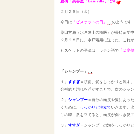
豊橋・美容室「Ease villa」です
２月２８日（金）
今日は
「ビスケットの日」
のようです
柴田方庵（水戸藩士の欄医）が長崎留学
２月２８日に、水戸藩宛に送った。これ
ビスケットの語源は、ラテン語で
「２度
「シャンプー」
１」
すすぎ
＝頭皮、髪をしっかりと流す
分補給と汚れを浮かすことで、次のシャ
２」
シャンプー
＝自分の頭皮や髪にあっ
くために、
しっかりと泡立て
いきます。
この時、爪を立てると、頭皮が傷つき炎
３」
すすぎ
＝シャンプーの泡をしっかり