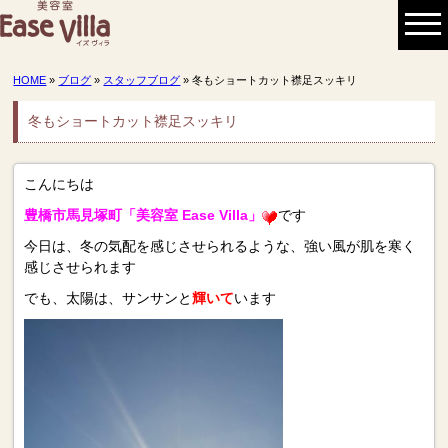
HOME
»
ブログ
»
スタッフブログ
» 冬もショートカット襟足スッキリ
冬もショートカット襟足スッキリ
こんにちは
豊橋市馬見塚町「美容室 Ease
Villa」
です
今日は、冬の気配を感じさせられるような、強い風が肌を寒く
感じさせられます
でも、太陽は、サンサンと
輝いて
います