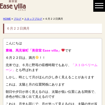
HOME
»
ブログ
»
スタッフブログ
» ６月２２日満月
６月２２日満月
こんにちは
豊橋、馬見塚町「美容室 Ease villa」
です
６月２２日は、満月
！！
北米では、６月に野苺の収穫時期でもあり、
「ストロベリーム
ーン」
とも呼ばれます
しかし、時として月がほんの少し赤く見えることがあります
これは、太陽と月の位置関係にあります
朝日や夕日が赤く見えるのは、太陽が低い位置にある関係で、
赤色が特に強く出て見えるのです
これは、月光も同じで、月が光って見えるのは、太陽の光が反