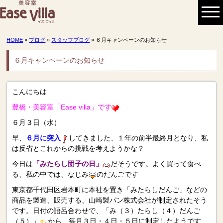
HOME
»
ブログ
»
スタッフブログ
» ６月キャンペーンのお知らせ
６月キャンペーンのお知らせ
こんにちは
豊橋・美容室「Ease villa」です
６月３日（水）
早、
６月に突入
してきました、１年の前半最終月となり、私
は反省とこれからの挑戦を考えようかな？
今日は
「みたらし団子の日」
だそうです。よく買って食べ
る、私の中では、なじみ
のだんごです
東京都千代田区岩本町に本社を置き「みたらしだんご」などの
商品を製造、販売する、山崎製パン株式会社が制定されたそう
です。日付の語呂合わせで、「み（３）たらし（４）だんご
（５）」
から、毎月３日・４日・５日に制定したようです