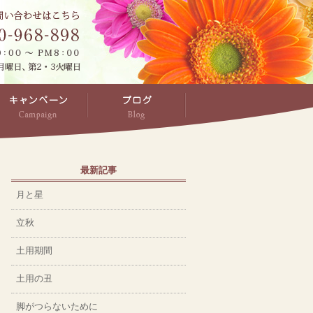
最新記事
月と星
立秋
土用期間
土用の丑
脚がつらないために