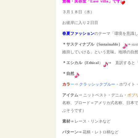
豊橋・美容室「Ease villa」です
３月１８日（水）
お彼岸に入り２日目
春夏ファッション
のテーマ「環境を意識
＊サスティナブル（Sustainable）
⇒ s
維持していける」という意味。地球の自
＊エシカル（Ethical
）
⇒ 直訳すると
＊自然
カ
ラ
ー
⇒
クラッシックブルー
・ホワイト
アイテム
⇒ ニットベスト・デニム・
ポプ
名称、ブロード＝アメリカ式名称、日本
ぶそうです）
素材
⇒ レース・リンネなど
パターン
⇒ 花柄・レトロ柄など