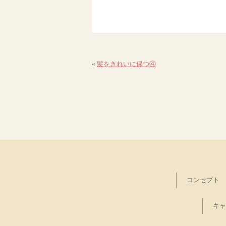
«
髪をきれいに保つ④
コンセプト
キャ