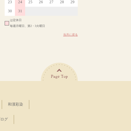
23
24
25
26
27
28
29
30
31
は定休日
毎週月曜日、第2・3火曜日
当月に戻る
和漢彩染
ブログ