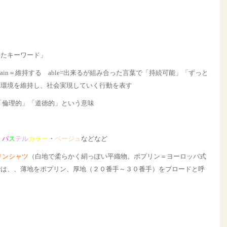
したキーワード」
ustain＝維持する able=出来るが組み合った言葉で「持続可能」「ずっと
然環境を維持し、社会実現していく行動を表す
「倫理的」「道徳的」という意味
・
パ
ス
テ
ル
カラー
・
ベージュ
などなど
リンシャツ
（白地で柔らかく絹っぽい平織物。ポプリン＝ヨーロッパ式
では、、薄地をポプリン、厚地（２０番手～３０番手）をブロードと呼